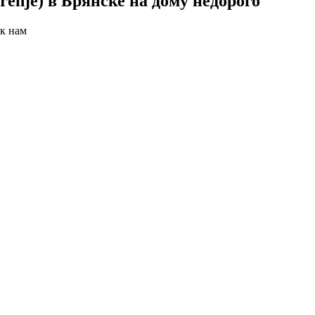
enje) в Брянске на дому недорого
 к нам