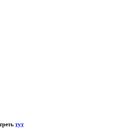
треть
тут